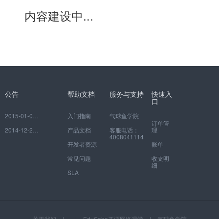
内容建设中...
公告
帮助文档
服务与支持
快速入
口
2015-01-06
如何注册并绑定自己的网校
入门指南
气球鱼学院
订单管
2014-12-29
EduSoho开放云平台常见问题
产品文档
客服电话：
理
4008041114
开发者资源
账单
常见问题
收支明
细
SLA
关于我们
|
|
EduSoho开源网络课堂
|
气球鱼学院