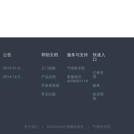
公告
帮助文档
服务与支持
快速入
口
2015-01-06
如何注册并绑定自己的网校
入门指南
气球鱼学院
订单管
2014-12-29
EduSoho开放云平台常见问题
产品文档
客服电话：
理
4008041114
开发者资源
账单
常见问题
收支明
细
关于我们
|
EduSoho开源网络课堂
|
气球鱼学院