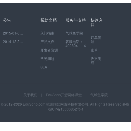
公告
帮助文档
服务与支持
快速入
口
2015-01-06
如何注册并绑定自己的网校
入门指南
气球鱼学院
订单管
2014-12-29
EduSoho开放云平台常见问题
产品文档
客服电话：
理
4008041114
开发者资源
账单
常见问题
收支明
细
SLA
关于我们
|
EduSoho开源网络课堂
|
气球鱼学院
© 2012-
2026
EduSoho.com 杭州阔知网络科技有限公司. All Rights Reserved.备案:
浙ICP备13006852号-1