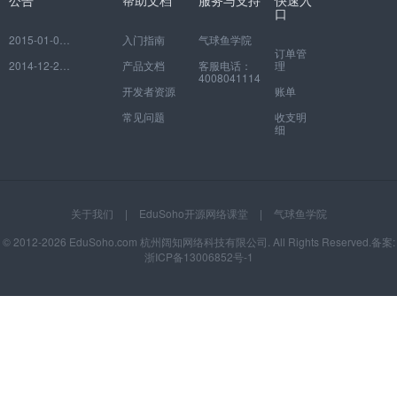
公告
帮助文档
服务与支持
快速入
口
2015-01-06
如何注册并绑定自己的网校
入门指南
气球鱼学院
订单管
2014-12-29
EduSoho开放云平台常见问题
产品文档
客服电话：
理
4008041114
开发者资源
账单
常见问题
收支明
细
关于我们
|
EduSoho开源网络课堂
|
气球鱼学院
© 2012-2026 EduSoho.com 杭州阔知网络科技有限公司. All Rights Reserved.备案:
浙ICP备13006852号-1