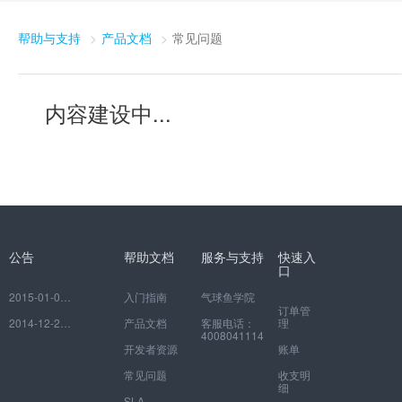
帮助与支持
产品文档
常见问题
内容建设中...
公告
帮助文档
服务与支持
快速入
口
2015-01-06
如何注册并绑定自己的网校
入门指南
气球鱼学院
订单管
2014-12-29
EduSoho开放云平台常见问题
产品文档
客服电话：
理
4008041114
开发者资源
账单
常见问题
收支明
细
SLA